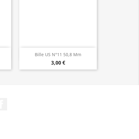
Aperçu rapide

Bille US N°11 50,8 Mm
3,00 €
Facebook