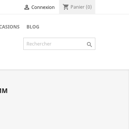
shopping_cart

Panier
(0)
Connexion
CASIONS
BLOG

 MM