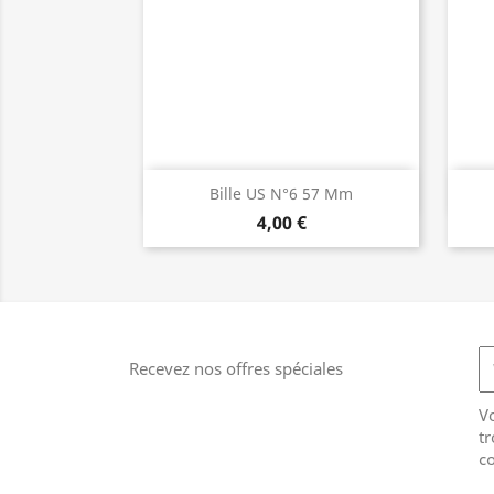
Aperçu rapide

Bille US N°6 57 Mm
4,00 €
Recevez nos offres spéciales
V
tr
co