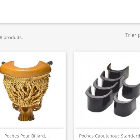
Trier 
 8 produits.
Aperçu rapide
Aperçu rapide


Poches Pour Billard...
Poches Caoutchouc Standards