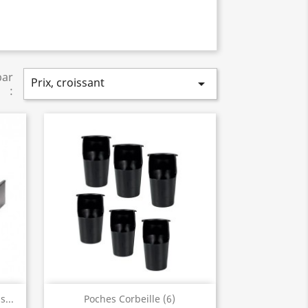
par
Prix, croissant

:
Aperçu rapide

...
Poches Corbeille (6)