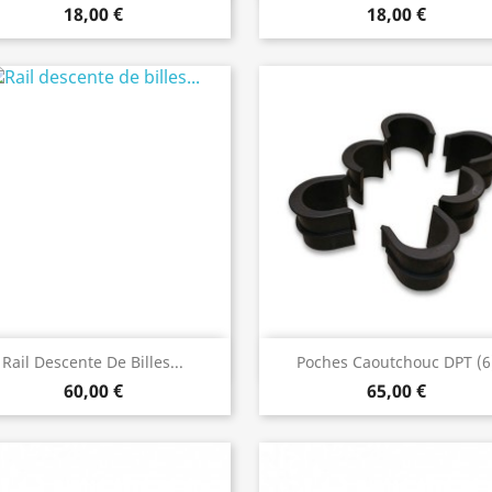
18,00 €
18,00 €
Aperçu rapide
Aperçu rapide


Rail Descente De Billes...
Poches Caoutchouc DPT (6
60,00 €
65,00 €