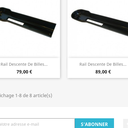
Aperçu rapide
Aperçu rapide


Rail Descente De Billes...
Rail Descente De Billes...
79,00 €
89,00 €
ichage 1-8 de 8 article(s)