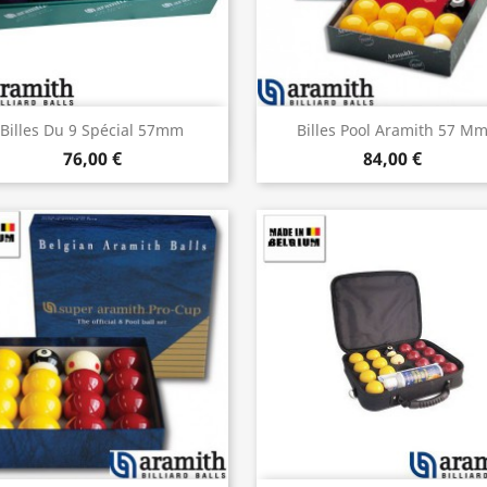
Aperçu rapide
Aperçu rapide


Billes Du 9 Spécial 57mm
Billes Pool Aramith 57 M
76,00 €
84,00 €