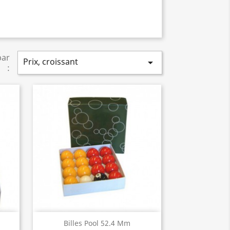
par
Prix, croissant

:
Aperçu rapide

Billes Pool 52.4 Mm