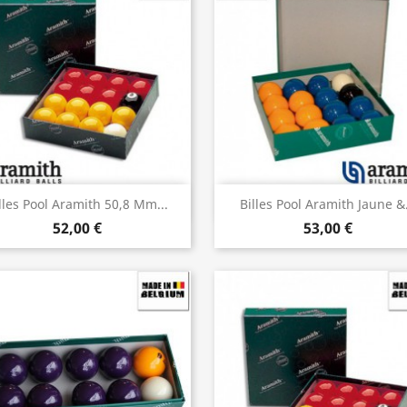
Aperçu rapide
Aperçu rapide


lles Pool Aramith 50,8 Mm...
Billes Pool Aramith Jaune &.
52,00 €
53,00 €