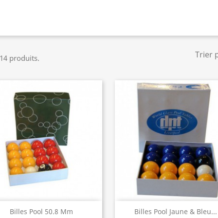
Trier 
 14 produits.
Aperçu rapide
Aperçu rapide


Billes Pool 50.8 Mm
Billes Pool Jaune & Bleu...