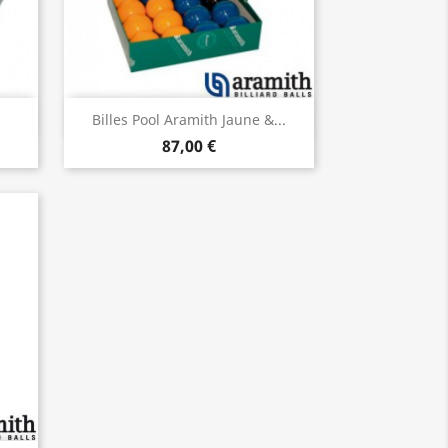
Aperçu rapide

m
Billes Pool Aramith Jaune &...
87,00 €