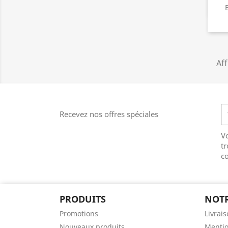
B
Aff
Recevez nos offres spéciales
V
tr
co
PRODUITS
NOTR
Promotions
Livrai
Nouveaux produits
Mentio